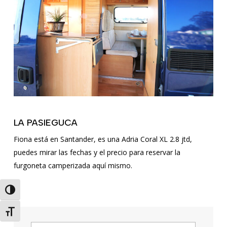
LA PASIEGUCA
Fiona está en Santander, es una Adria Coral XL 2.8 jtd,
puedes mirar las fechas y el precio para reservar la
furgoneta camperizada aquí mismo.
Toggle High Contrast
Toggle Font size