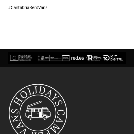
#CantabriaRentVans