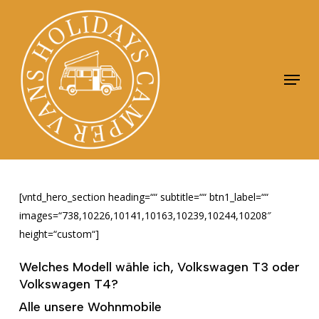
Skip
to
Close
main
Menu
content
Menu
[vntd_hero_section heading=““ subtitle=““ btn1_label=““
images=“738,10226,10141,10163,10239,10244,10208″
height=“custom“]
Welches Modell wähle ich, Volkswagen T3 oder
Volkswagen T4?
Alle unsere Wohnmobile