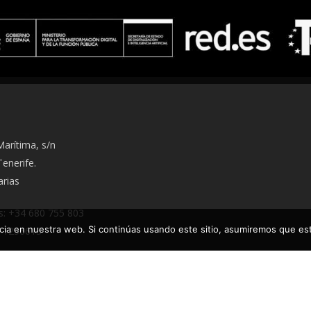
arítima, s/n
enerife.
arias
: ‭+34 680 755 803‬
ia en nuestra web. Si continúas usando este sitio, asumiremos que est
 1256613
lidayscampervans.com