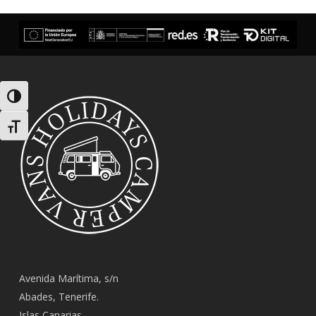
Alternar alto contraste
Alternar tamaño de letra
Avenida Marítima, s/n
Abades, Tenerife.
Islas Canarias