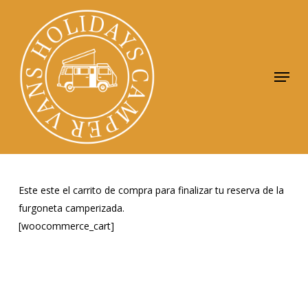
Skip
to
Close
main
Menu
content
Menu
Este este el carrito de compra para finalizar tu reserva de la
furgoneta camperizada.
[woocommerce_cart]